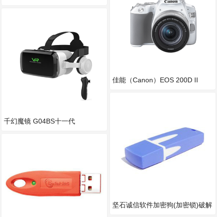
板服务介绍
佳能（Canon）EOS 200D II
200D2
千幻魔镜 G04BS十一代
坚石诚信软件加密狗(加密锁)破解
复制克隆