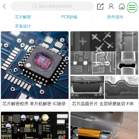
请输入您要搜索的内容
芯片解密
PCB抄板
软件逆向
开发设计
芯片解密程序 单片机解密 IC烧录
芯片晶圆开片 去层研磨纵切 FIB
程序复制提取读取
线路修改 拍照提图