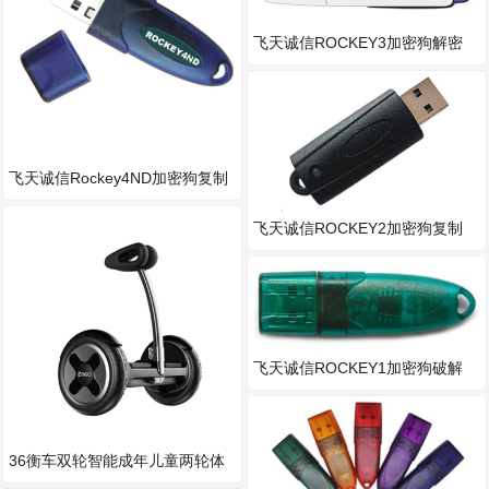
飞天诚信ROCKEY3加密狗解密
ROCKEY3加密狗复制
飞天诚信Rockey4ND加密狗复制
Rockey4SMART
飞天诚信ROCKEY2加密狗复制
ROCKEY2加密狗破解
飞天诚信ROCKEY1加密狗破解
ROCKEY1复制
36衡车双轮智能成年儿童两轮体
感车