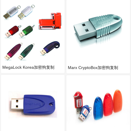
MegaLock Korea加密狗复制
Marx CryptoBox加密狗复制
MegaLock Ko
CryptoBox加密