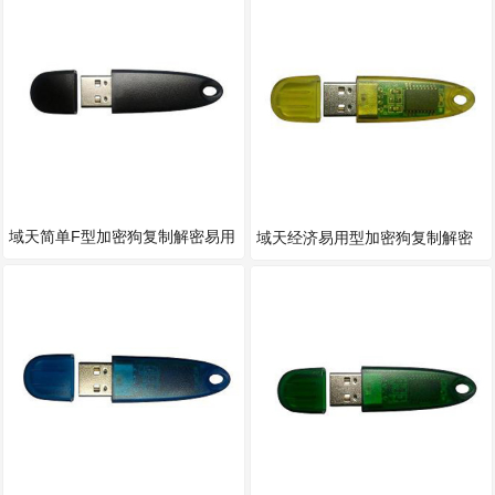
域天简单F型加密狗复制解密易用
域天经济易用型加密狗复制解密
智能型加密狗克隆
专业易用型加密狗克隆