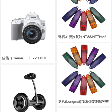
磐石加密狗复制NT88/NTTime/
NT158/NTNE
佳能（Canon）EOS 200D II
200D2
龙脉(Longmai)加密锁复制加密狗
破解克隆解密服务