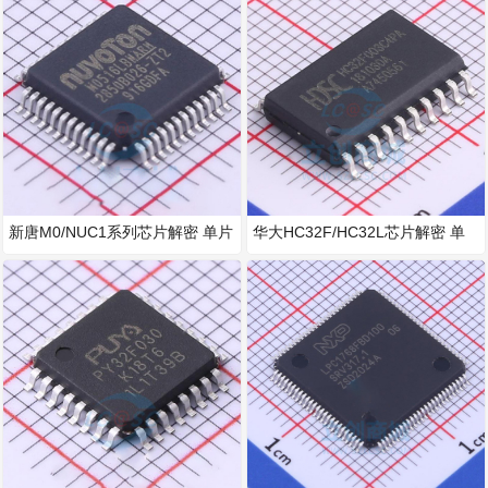
新唐M0/NUC1系列芯片解密 单片
华大HC32F/HC32L芯片解密 单
机程序开发
片机程序开发